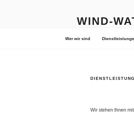
Zum
Inhalt
springen
WIND-WA
Wir lösen Probleme
Wer wir sind
Dienstleistung
DIENSTLEISTUN
Wir stehen Ihnen mit