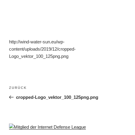
http://wind-water-sun.eu/wp-
content/uploads/2019/12/cropped-
Logo_vektor_100_125png.png
Beitragsnavigation
Vorheriger
ZURÜCK
Beitrag
cropped-Logo_vektor_100_125png.png