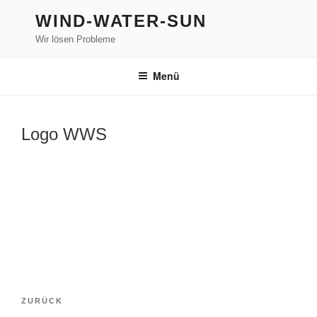
Zum
WIND-WATER-SUN
Inhalt
Wir lösen Probleme
springen
Menü
Logo WWS
Beitragsnavigation
Vorheriger
ZURÜCK